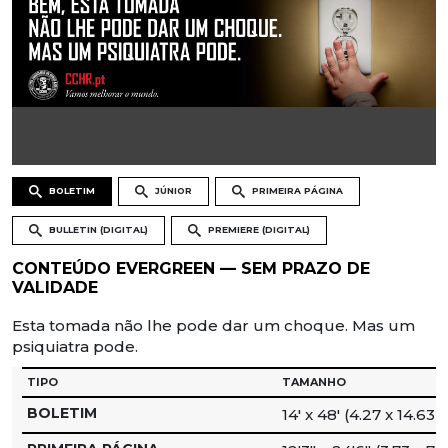
BOLETIM
JÚNIOR
PRIMEIRA PÁGINA
BULLETIN (DIGITAL)
PREMIERE (DIGITAL)
CONTEÚDO EVERGREEN — SEM PRAZO DE
VALIDADE
Esta tomada não lhe pode dar um choque. Mas um
psiquiatra pode.
TIPO
TAMANHO
BOLETIM
14′ x 48′ (4.27 x 14.63 