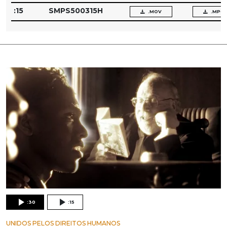
:15
SMPS500315H
.MOV
.MPG
:30
:15
UNIDOS PELOS DIREITOS HUMANOS