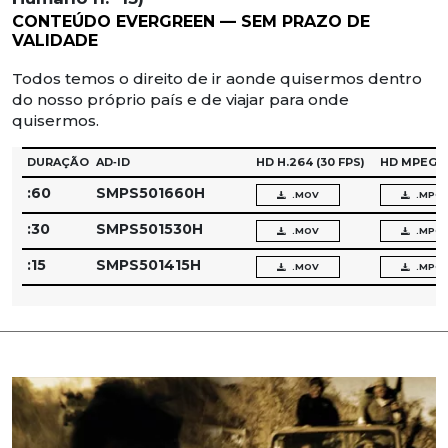
CONTEÚDO EVERGREEN — SEM PRAZO DE
VALIDADE
Todos temos o direito de ir aonde quisermos dentro
do nosso próprio país e de viajar para onde
quisermos.
DURAÇÃO
AD‑ID
HD H.264
(30 FPS)
HD MPEG‑
:60
SMPS501660H
.MOV
.MPG
:30
SMPS501530H
.MOV
.MPG
:15
SMPS501415H
.MOV
.MPG