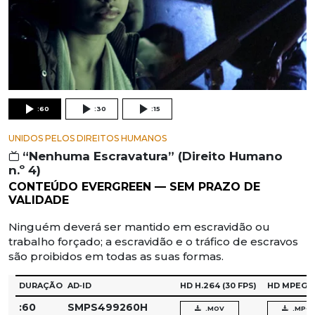
:60
:30
:15
UNIDOS PELOS DIREITOS HUMANOS
“Nenhuma Escravatura” (Direito Humano
n.º 4)
CONTEÚDO EVERGREEN — SEM PRAZO DE
VALIDADE
Ninguém deverá ser mantido em escravidão ou
trabalho forçado; a escravidão e o tráfico de escravos
são proibidos em todas as suas formas.
DURAÇÃO
AD‑ID
HD H.264
(30 FPS)
HD MPEG‑
:60
SMPS499260H
.MOV
.MPG