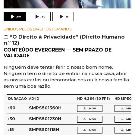
:60
:30
:15
UNIDOS PELOS DIREITOS HUMANOS
“O Direito à Privacidade” (Direito Humano
n.º 12)
CONTEÚDO EVERGREEN — SEM PRAZO DE
VALIDADE
Ninguém deve tentar ferir o nosso bom nome.
Ninguém tem o direito de entrar na nossa casa, abrir
as nossas cartas ou incomodar‑nos ou à nossa família
sem uma boa razão.
DURAÇÃO
AD‑ID
HD H.264
(30 FPS)
HD MPEG‑
:60
SMPS501360H
.MOV
.MPG
:30
SMPS501230H
.MOV
.MPG
:15
SMPS501115H
.MOV
.MPG