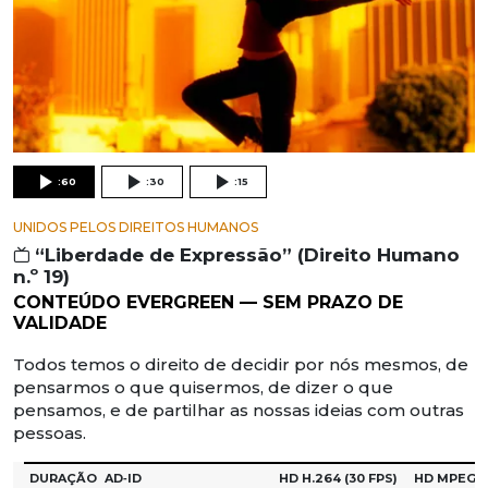
:60
:30
:15
UNIDOS PELOS DIREITOS HUMANOS
“Liberdade de Expressão” (Direito Humano
n.º 19)
CONTEÚDO EVERGREEN — SEM PRAZO DE
VALIDADE
Todos temos o direito de decidir por nós mesmos, de
pensarmos o que quisermos, de dizer o que
pensamos, e de partilhar as nossas ideias com outras
pessoas.
DURAÇÃO
AD‑ID
HD H.264
(30 FPS)
HD MPEG‑