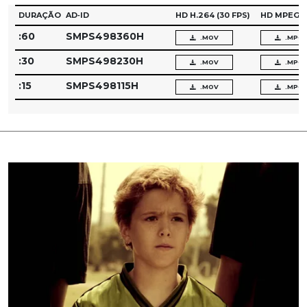
DURAÇÃO
AD‑ID
HD H.264
(30 FPS)
HD MPEG‑
:60
SMPS498360H
.MOV
.MPG
:30
SMPS498230H
.MOV
.MPG
:15
SMPS498115H
.MOV
.MPG