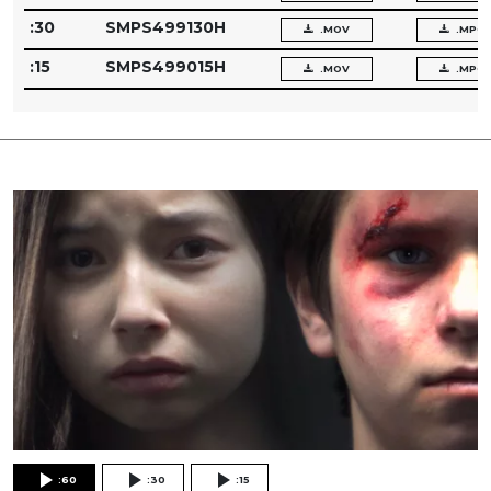
:30
SMPS499130H
.MOV
.MPG
:15
SMPS499015H
.MOV
.MPG
:60
:30
:15