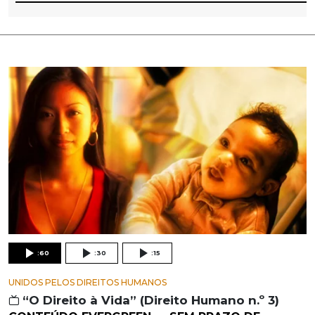
:60
:30
:15
UNIDOS PELOS DIREITOS HUMANOS
“O Direito à Vida” (Direito Humano n.º 3)