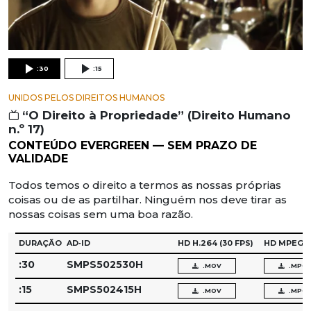
:30
:15
UNIDOS PELOS DIREITOS HUMANOS
“O Direito à Propriedade” (Direito Humano
n.º 17)
CONTEÚDO EVERGREEN — SEM PRAZO DE
VALIDADE
Todos temos o direito a termos as nossas próprias
coisas ou de as partilhar. Ninguém nos deve tirar as
nossas coisas sem uma boa razão.
DURAÇÃO
AD‑ID
HD H.264
(30 FPS)
HD MPEG‑
:30
SMPS502530H
.MOV
.MPG
:15
SMPS502415H
.MOV
.MPG