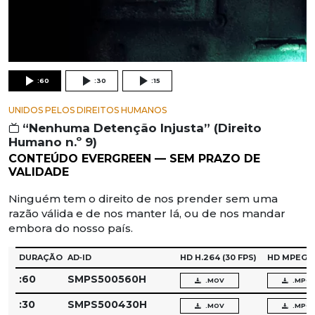
:60
:30
:15
UNIDOS PELOS DIREITOS HUMANOS
“Nenhuma Detenção Injusta” (Direito
Humano n.º 9)
CONTEÚDO EVERGREEN — SEM PRAZO DE
VALIDADE
Ninguém tem o direito de nos prender sem uma
razão válida e de nos manter lá, ou de nos mandar
embora do nosso país.
DURAÇÃO
AD‑ID
HD H.264
(30 FPS)
HD MPEG‑
:60
SMPS500560H
.MOV
.MPG
:30
SMPS500430H
.MOV
.MPG