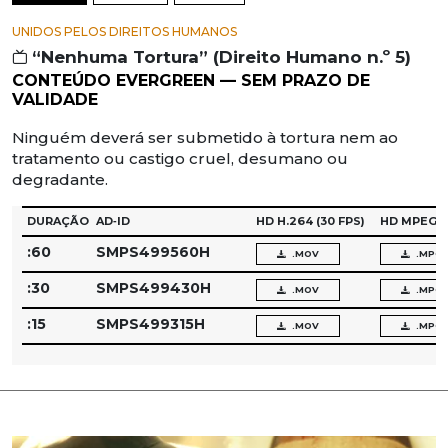
UNIDOS PELOS DIREITOS HUMANOS
“Nenhuma Tortura” (Direito Humano n.º 5)
CONTEÚDO EVERGREEN — SEM PRAZO DE
VALIDADE
Ninguém deverá ser submetido à tortura nem ao
tratamento ou castigo cruel, desumano ou
degradante.
DURAÇÃO
AD‑ID
HD H.264
(30 FPS)
HD MPEG‑
:60
SMPS499560H
.MOV
.MPG
:30
SMPS499430H
.MOV
.MPG
:15
SMPS499315H
.MOV
.MPG