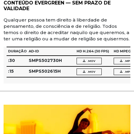
CONTEÚDO EVERGREEN — SEM PRAZO DE
VALIDADE
Qualquer pessoa tem direito à liberdade de
pensamento, de consciência e de religião. Todos
temos o direito de acreditar naquilo que queremos, a
ter uma religião ou a mudar de religião se quisermos.
DURAÇÃO
AD‑ID
HD H.264
(30 FPS)
HD MPEG‑
:30
SMPS502730H
.MOV
.MPG
:15
SMPS502615H
.MOV
.MPG