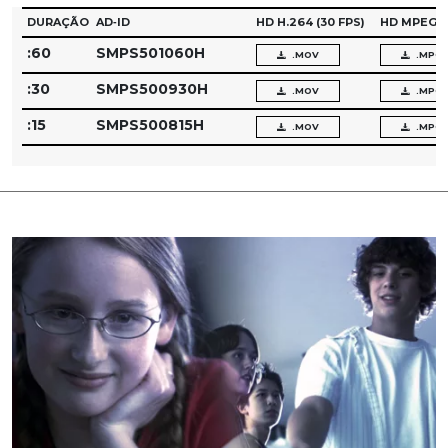
DURAÇÃO
AD‑ID
HD H.264
(30 FPS)
HD MPEG‑
:60
SMPS501060H
.MOV
.MPG
:30
SMPS500930H
.MOV
.MPG
:15
SMPS500815H
.MOV
.MPG