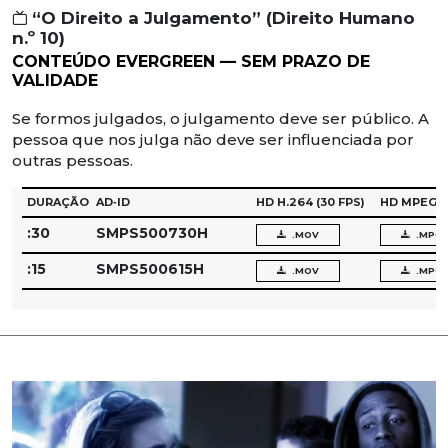
“O Direito a Julgamento” (Direito Humano
n.º 10)
CONTEÚDO EVERGREEN — SEM PRAZO DE
VALIDADE
Se formos julgados, o julgamento deve ser público. A
pessoa que nos julga não deve ser influenciada por
outras pessoas.
DURAÇÃO
AD‑ID
HD H.264
(30 FPS)
HD MPEG‑
:30
SMPS500730H
.MOV
.MPG
:15
SMPS500615H
.MOV
.MPG