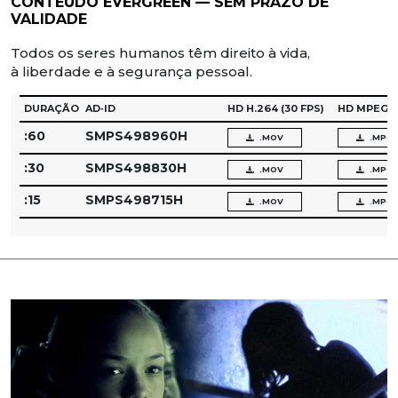
CONTEÚDO EVERGREEN — SEM PRAZO DE
VALIDADE
Todos os seres humanos têm direito à vida,
à liberdade e à segurança pessoal.
DURAÇÃO
AD‑ID
HD H.264
(30 FPS)
HD MPEG‑
:60
SMPS498960H
.MOV
.MPG
:30
SMPS498830H
.MOV
.MPG
:15
SMPS498715H
.MOV
.MPG