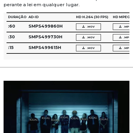
perante a lei em qualquer lugar.
DURAÇÃO
AD‑ID
HD H.264
(30 FPS)
HD MPEG‑
:60
SMPS499860H
.MOV
.MPG
:30
SMPS499730H
.MOV
.MPG
:15
SMPS499615H
.MOV
.MPG