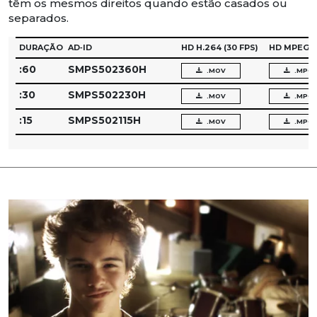
têm os mesmos direitos quando estão casados ou
separados.
DURAÇÃO
AD‑ID
HD H.264
(30 FPS)
HD MPEG‑
:60
SMPS502360H
.MOV
.MPG
:30
SMPS502230H
.MOV
.MPG
:15
SMPS502115H
.MOV
.MPG