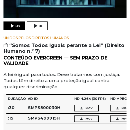
:30
:15
UNIDOS PELOS DIREITOS HUMANOS
“Somos Todos Iguais perante a Lei” (Direito
Humano n.º 7)
CONTEÚDO EVERGREEN — SEM PRAZO DE
VALIDADE
A lei é igual para todos. Deve tratar‑nos com justiça.
Todos têm direito a uma proteção igual contra
qualquer discriminação.
DURAÇÃO
AD‑ID
HD H.264
(30 FPS)
HD MPEG‑
:30
SMPS500030H
.MOV
.MPG
:15
SMPS499915H
.MOV
.MPG