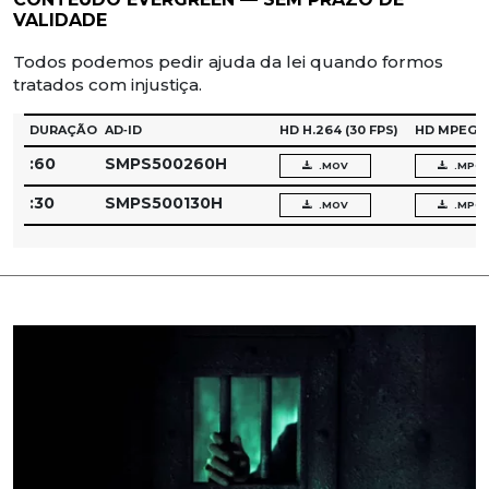
VALIDADE
Todos podemos pedir ajuda da lei quando formos
tratados com injustiça.
DURAÇÃO
AD‑ID
HD H.264
(30 FPS)
HD MPEG‑
:60
SMPS500260H
.MOV
.MPG
:30
SMPS500130H
.MOV
.MPG