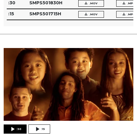
:30
SMPS501830H
.MOV
.MPG
:15
SMPS501715H
.MOV
.MPG
:30
:15